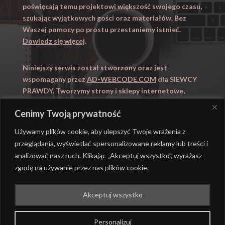
poświęcają temu projektowi większość swojego czasu,
szukając wyjątkowych gości oraz materiałów. Bez
Waszej pomocy po prostu przestaniemy istnieć.
Dowiedz się więcej
.
Niniejszy serwis został stworzony oraz jest
wspomagany przez
AD-WEBCODE.COM
dla SIEWCY
PRAWDY. Tworzymy strony i sklepy internetowe,
obsługujemy marketing internetowy (SEO, Adwords).
Cenimy Twoją prywatność
Zapraszamy takze na
WYUCZENI.PL
– nauczanie
domowe.
Używamy plików cookie, aby ulepszyć Twoje wrażenia z
przeglądania, wyświetlać spersonalizowane reklamy lub treści i
analizować nasz ruch. Klikając „Akceptuj wszystko”, wyrażasz
zgodę na używanie przez nas plików cookie.
@ REALIZACJA
AD-WEBCODE.COM
DLA SIEWCY
Akceptuj wszystko
PRAWDY |
POLITYKA PRYWATNOŚCI
Personalizuj