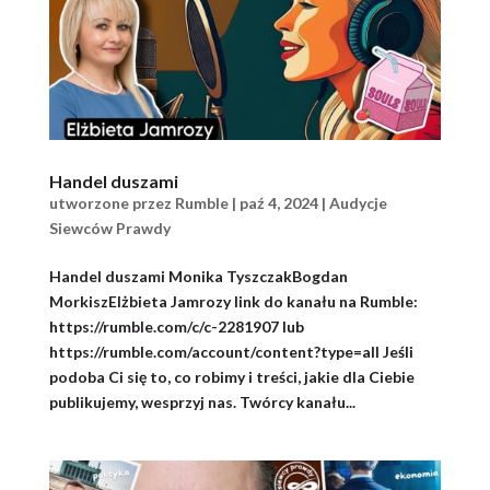
Handel duszami
utworzone przez
Rumble
|
paź 4, 2024
|
Audycje
Siewców Prawdy
Handel duszami Monika TyszczakBogdan
MorkiszElżbieta Jamrozy link do kanału na Rumble:
https://rumble.com/c/c-2281907 lub
https://rumble.com/account/content?type=all Jeśli
podoba Ci się to, co robimy i treści, jakie dla Ciebie
publikujemy, wesprzyj nas. Twórcy kanału...