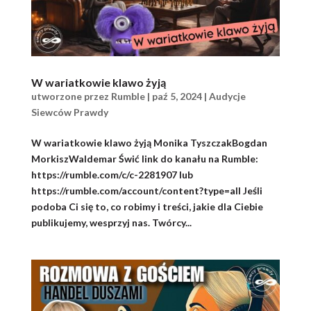
W wariatkowie klawo żyją
utworzone przez
Rumble
|
paź 5, 2024
|
Audycje
Siewców Prawdy
W wariatkowie klawo żyją Monika TyszczakBogdan
MorkiszWaldemar Świć link do kanału na Rumble:
https://rumble.com/c/c-2281907 lub
https://rumble.com/account/content?type=all Jeśli
podoba Ci się to, co robimy i treści, jakie dla Ciebie
publikujemy, wesprzyj nas. Twórcy...