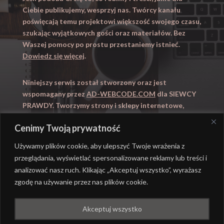
Ciebie publikujemy, wesprzyj nas. Twórcy kanału
poświęcają temu projektowi większość swojego czasu,
szukając wyjątkowych gości oraz materiałów. Bez
Waszej pomocy po prostu przestaniemy istnieć.
Dowiedz się więcej
.
Niniejszy serwis został stworzony oraz jest
wspomagany przez
AD-WEBCODE.COM
dla SIEWCY
PRAWDY. Tworzymy strony i sklepy internetowe,
obsługujemy marketing internetowy (SEO, Adwords).
Cenimy Twoją prywatność
Zapraszamy takze na
WYUCZENI.PL
– nauczanie
domowe.
Używamy plików cookie, aby ulepszyć Twoje wrażenia z
przeglądania, wyświetlać spersonalizowane reklamy lub treści i
analizować nasz ruch. Klikając „Akceptuj wszystko”, wyrażasz
zgodę na używanie przez nas plików cookie.
@ REALIZACJA
AD-WEBCODE.COM
DLA SIEWCY
Akceptuj wszystko