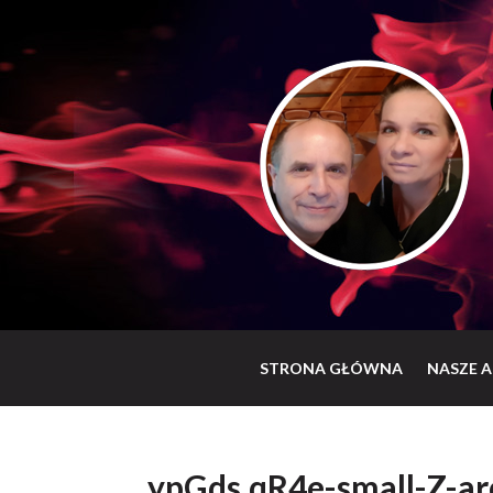
STRONA GŁÓWNA
NASZE A
ypGds.qR4e-small-Z-a