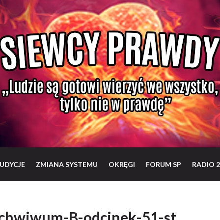
UDYCJE
ZMIANA SYSTEMU
OKRĘGI
FORUM SP
RADIO 2
rchwiwum-B-odcinek-51-st