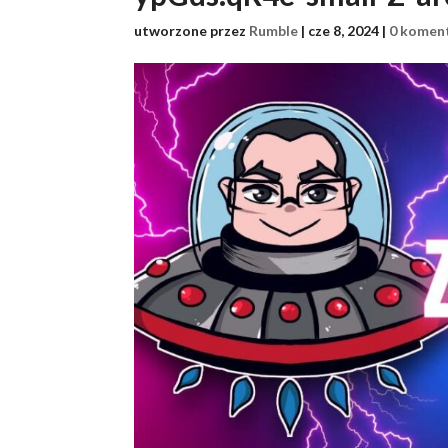
utworzone przez
Rumble
|
cze 8, 2024
|
0 komen