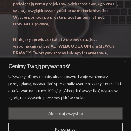
poświęcają temu projektowi większość swojego czasu,
szukając wyjątkowych gości oraz materiałów. Bez
Waszej pomocy po prostu przestaniemy istnieć.
Dowiedz się więcej
.
Niniejszy serwis został stworzony oraz jest
wspomagany przez
AD-WEBCODE.COM
dla SIEWCY
PRAWDY. Tworzymy strony i sklepy internetowe,
obsługujemy marketing internetowy (SEO, Adwords).
Cenimy Twoją prywatność
Zapraszamy takze na
WYUCZENI.PL
– nauczanie
domowe.
Używamy plików cookie, aby ulepszyć Twoje wrażenia z
przeglądania, wyświetlać spersonalizowane reklamy lub treści i
analizować nasz ruch. Klikając „Akceptuj wszystko”, wyrażasz
zgodę na używanie przez nas plików cookie.
@ REALIZACJA
AD-WEBCODE.COM
DLA SIEWCY
Akceptuj wszystko
PRAWDY |
POLITYKA PRYWATNOŚCI
Personalizuj