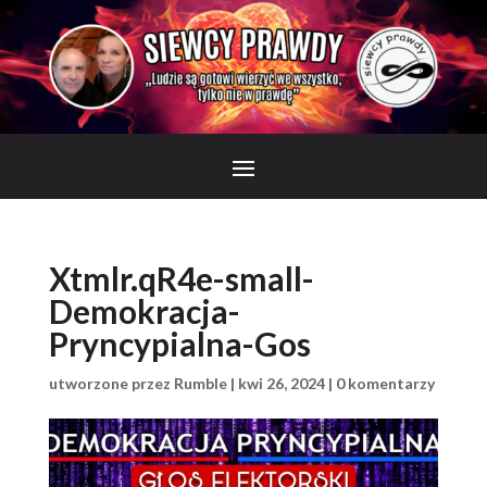
Xtmlr.qR4e-small-
Demokracja-
Pryncypialna-Gos
utworzone przez
Rumble
|
kwi 26, 2024
|
0 komentarzy