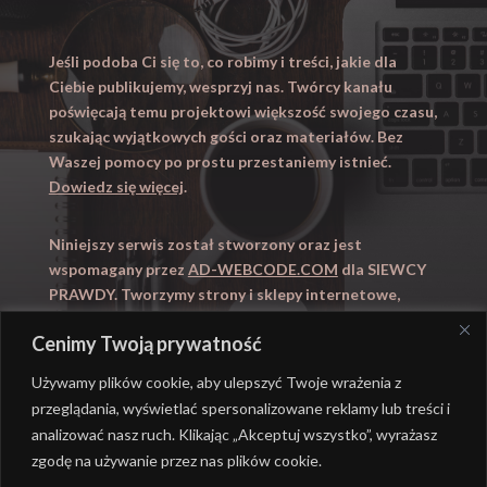
Jeśli podoba Ci się to, co robimy i treści, jakie dla
Ciebie publikujemy, wesprzyj nas. Twórcy kanału
poświęcają temu projektowi większość swojego czasu,
szukając wyjątkowych gości oraz materiałów. Bez
Waszej pomocy po prostu przestaniemy istnieć.
Dowiedz się więcej
.
Niniejszy serwis został stworzony oraz jest
wspomagany przez
AD-WEBCODE.COM
dla SIEWCY
PRAWDY. Tworzymy strony i sklepy internetowe,
obsługujemy marketing internetowy (SEO, Adwords).
Cenimy Twoją prywatność
Zapraszamy takze na
WYUCZENI.PL
– nauczanie
domowe.
Używamy plików cookie, aby ulepszyć Twoje wrażenia z
przeglądania, wyświetlać spersonalizowane reklamy lub treści i
analizować nasz ruch. Klikając „Akceptuj wszystko”, wyrażasz
zgodę na używanie przez nas plików cookie.