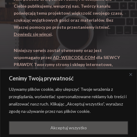
Ciebie publikujemy, wesprzyj nas. Twórcy kanału
poświęcają temu projektowi większość swojego czasu,
szukając wyjątkowych gości oraz materiałów. Bez
Waszej pomocy po prostu przestaniemy istnieć.
Dowiedz się więcej
.
Niniejszy serwis został stworzony oraz jest
wspomagany przez
AD-WEBCODE.COM
dla SIEWCY
PRAWDY. Tworzymy strony i sklepy internetowe,
obsługujemy marketing internetowy (SEO, Adwords).
Cenimy Twoją prywatność
Zapraszamy takze na
WYUCZENI.PL
– nauczanie
domowe.
Używamy plików cookie, aby ulepszyć Twoje wrażenia z
przeglądania, wyświetlać spersonalizowane reklamy lub treści i
analizować nasz ruch. Klikając „Akceptuj wszystko”, wyrażasz
zgodę na używanie przez nas plików cookie.
@ REALIZACJA
AD-WEBCODE.COM
DLA SIEWCY
Akceptuj wszystko