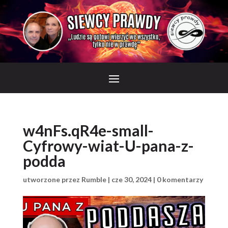
w4nFs.qR4e-small-
Cyfrowy-wiat-U-pana-z-
podda
utworzone przez
Rumble
|
cze 30, 2024
|
0 komentarzy