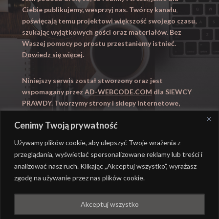
Ciebie publikujemy, wesprzyj nas. Twórcy kanału
poświęcają temu projektowi większość swojego czasu,
szukając wyjątkowych gości oraz materiałów. Bez
Waszej pomocy po prostu przestaniemy istnieć.
Dowiedz się więcej
.
Niniejszy serwis został stworzony oraz jest
wspomagany przez
AD-WEBCODE.COM
dla SIEWCY
PRAWDY. Tworzymy strony i sklepy internetowe,
obsługujemy marketing internetowy (SEO, Adwords).
Cenimy Twoją prywatność
Zapraszamy takze na
WYUCZENI.PL
– nauczanie
domowe.
Używamy plików cookie, aby ulepszyć Twoje wrażenia z
przeglądania, wyświetlać spersonalizowane reklamy lub treści i
analizować nasz ruch. Klikając „Akceptuj wszystko”, wyrażasz
zgodę na używanie przez nas plików cookie.
@ REALIZACJA
AD-WEBCODE.COM
DLA SIEWCY
Akceptuj wszystko