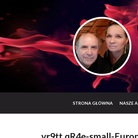
STRONA GŁÓWNA
NASZE A
vr9tt.qR4e-small-Euro