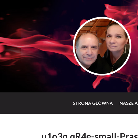
STRONA GŁÓWNA
NASZE A
u1o3q.qR4e-small-Pra