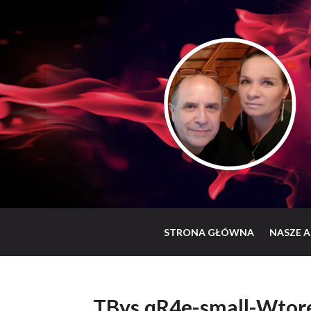
STRONA GŁÓWNA
NASZE A
TBys.qR4e-small-Wtor