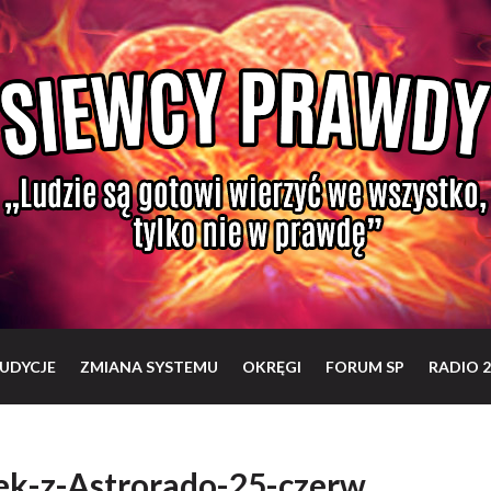
UDYCJE
ZMIANA SYSTEMU
OKRĘGI
FORUM SP
RADIO 2
ek-z-Astrorado-25-czerw