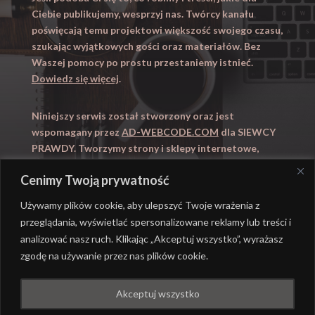
Ciebie publikujemy, wesprzyj nas. Twórcy kanału
poświęcają temu projektowi większość swojego czasu,
szukając wyjątkowych gości oraz materiałów. Bez
Waszej pomocy po prostu przestaniemy istnieć.
Dowiedz się więcej
.
Niniejszy serwis został stworzony oraz jest
wspomagany przez
AD-WEBCODE.COM
dla SIEWCY
PRAWDY. Tworzymy strony i sklepy internetowe,
obsługujemy marketing internetowy (SEO, Adwords).
Cenimy Twoją prywatność
Zapraszamy takze na
WYUCZENI.PL
– nauczanie
domowe.
Używamy plików cookie, aby ulepszyć Twoje wrażenia z
przeglądania, wyświetlać spersonalizowane reklamy lub treści i
analizować nasz ruch. Klikając „Akceptuj wszystko”, wyrażasz
zgodę na używanie przez nas plików cookie.
@ REALIZACJA
AD-WEBCODE.COM
DLA SIEWCY
Akceptuj wszystko