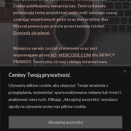
Ciebie publikujemy, wesprzyj nas. Twórcy kanału
poświęcają temu projektowi większość swojego czasu,
szukając wyjątkowych gości oraz materiałów. Bez
Waszej pomocy po prostu przestaniemy istnieć.
Dowiedz się więcej
.
Niniejszy serwis został stworzony oraz jest
wspomagany przez
AD-WEBCODE.COM
dla SIEWCY
PRAWDY. Tworzymy strony i sklepy internetowe,
obsługujemy marketing internetowy (SEO, Adwords).
Cenimy Twoją prywatność
Zapraszamy takze na
WYUCZENI.PL
– nauczanie
domowe.
Używamy plików cookie, aby ulepszyć Twoje wrażenia z
przeglądania, wyświetlać spersonalizowane reklamy lub treści i
analizować nasz ruch. Klikając „Akceptuj wszystko”, wyrażasz
zgodę na używanie przez nas plików cookie.
@ REALIZACJA
AD-WEBCODE.COM
DLA SIEWCY
Akceptuj wszystko