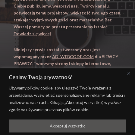
Ciebie publikujemy, wesprzyj nas. Twórcy kanału
poświęcają temu projektowi większość swojego czasu,
szukając wyjątkowych gości oraz materiałów. Bez
Waszej pomocy po prostu przestaniemy istnieć.
Dowiedz się więcej
.
Niniejszy serwis został stworzony oraz jest
wspomagany przez
AD-WEBCODE.COM
dla SIEWCY
PRAWDY. Tworzymy strony i sklepy internetowe,
obsługujemy marketing internetowy (SEO, Adwords).
Cenimy Twoją prywatność
Zapraszamy takze na
WYUCZENI.PL
– nauczanie
domowe.
Używamy plików cookie, aby ulepszyć Twoje wrażenia z
przeglądania, wyświetlać spersonalizowane reklamy lub treści i
analizować nasz ruch. Klikając „Akceptuj wszystko”, wyrażasz
zgodę na używanie przez nas plików cookie.
@ REALIZACJA
AD-WEBCODE.COM
DLA SIEWCY
Akceptuj wszystko