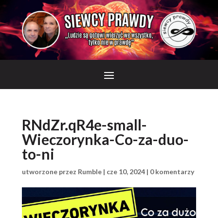
RNdZr.qR4e-small-
Wieczorynka-Co-za-duo-
to-ni
utworzone przez
Rumble
|
cze 10, 2024
|
0 komentarzy