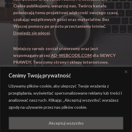
Ciebie publikujemy, wesprzyj nas. Twórcy kanału
poświęcają temu projektowi większość swojego czasu,
szukając wyjątkowych gości oraz materiałów. Bez
Waszej pomocy po prostu przestaniemy istnieć.
Dowiedz się więcej
.
Niniejszy serwis został stworzony oraz jest
wspomagany przez
AD-WEBCODE.COM
dla SIEWCY
PRAWDY. Tworzymy strony i sklepy internetowe,
obsługujemy marketing internetowy (SEO, Adwords).
Cenimy Twoją prywatność
Zapraszamy takze na
WYUCZENI.PL
– nauczanie
domowe.
Używamy plików cookie, aby ulepszyć Twoje wrażenia z
przeglądania, wyświetlać spersonalizowane reklamy lub treści i
analizować nasz ruch. Klikając „Akceptuj wszystko”, wyrażasz
zgodę na używanie przez nas plików cookie.
@ REALIZACJA
AD-WEBCODE.COM
DLA SIEWCY
Akceptuj wszystko