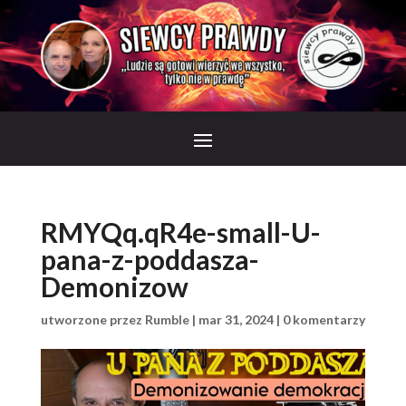
RMYQq.qR4e-small-U-
pana-z-poddasza-
Demonizow
utworzone przez
Rumble
|
mar 31, 2024
|
0 komentarzy