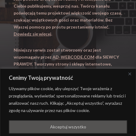
Ciebie publikujemy, wesprzyj nas. Twórcy kanału
poświęcają temu projektowi większość swojego czasu,
szukając wyjątkowych gości oraz materiałów. Bez
Waszej pomocy po prostu przestaniemy istnieć.
Dowiedz się więcej
.
Niniejszy serwis został stworzony oraz jest
wspomagany przez
AD-WEBCODE.COM
dla SIEWCY
PRAWDY. Tworzymy strony i sklepy internetowe,
obsługujemy marketing internetowy (SEO, Adwords).
Cenimy Twoją prywatność
Zapraszamy takze na
WYUCZENI.PL
– nauczanie
domowe.
Używamy plików cookie, aby ulepszyć Twoje wrażenia z
przeglądania, wyświetlać spersonalizowane reklamy lub treści i
analizować nasz ruch. Klikając „Akceptuj wszystko”, wyrażasz
zgodę na używanie przez nas plików cookie.
@ REALIZACJA
AD-WEBCODE.COM
DLA SIEWCY
Akceptuj wszystko