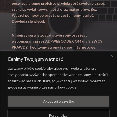
poświęcają temu projektowi większość swojego czasu,
szukając wyjątkowych gości oraz materiałów. Bez
Waszej pomocy po prostu przestaniemy istnieć.
Dowiedz się więcej
.
Niniejszy serwis został stworzony oraz jest
wspomagany przez
AD-WEBCODE.COM
dla SIEWCY
PRAWDY. Tworzymy strony i sklepy internetowe,
obsługujemy marketing internetowy (SEO, Adwords).
Cenimy Twoją prywatność
Zapraszamy takze na
WYUCZENI.PL
– nauczanie
domowe.
Używamy plików cookie, aby ulepszyć Twoje wrażenia z
przeglądania, wyświetlać spersonalizowane reklamy lub treści i
analizować nasz ruch. Klikając „Akceptuj wszystko”, wyrażasz
zgodę na używanie przez nas plików cookie.
@ REALIZACJA
AD-WEBCODE.COM
DLA SIEWCY
Akceptuj wszystko
PRAWDY |
POLITYKA PRYWATNOŚCI
Personalizuj