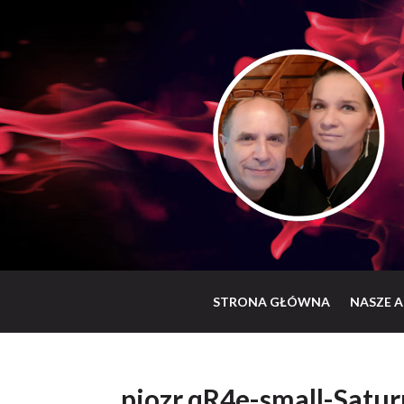
STRONA GŁÓWNA
NASZE A
pjozr.qR4e-small-Satur