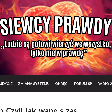
UDYCJE
ZMIANA SYSTEMU
OKRĘGI
FORUM SP
RADIO 2
n-Czyli-jak-wane-s-zas