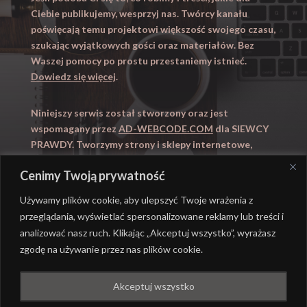
Ciebie publikujemy, wesprzyj nas. Twórcy kanału
poświęcają temu projektowi większość swojego czasu,
szukając wyjątkowych gości oraz materiałów. Bez
Waszej pomocy po prostu przestaniemy istnieć.
Dowiedz się więcej
.
Niniejszy serwis został stworzony oraz jest
wspomagany przez
AD-WEBCODE.COM
dla SIEWCY
PRAWDY. Tworzymy strony i sklepy internetowe,
obsługujemy marketing internetowy (SEO, Adwords).
Cenimy Twoją prywatność
Zapraszamy takze na
WYUCZENI.PL
– nauczanie
domowe.
Używamy plików cookie, aby ulepszyć Twoje wrażenia z
przeglądania, wyświetlać spersonalizowane reklamy lub treści i
analizować nasz ruch. Klikając „Akceptuj wszystko”, wyrażasz
zgodę na używanie przez nas plików cookie.
@ REALIZACJA
AD-WEBCODE.COM
DLA SIEWCY
Akceptuj wszystko