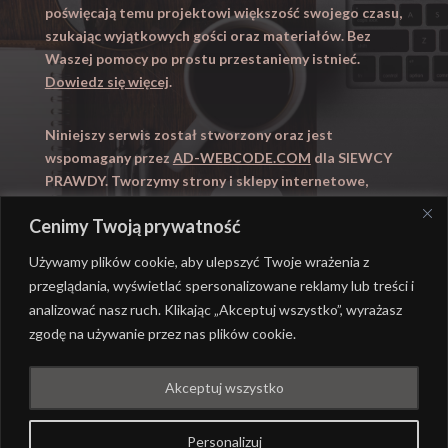
poświęcają temu projektowi większość swojego czasu,
szukając wyjątkowych gości oraz materiałów. Bez
Waszej pomocy po prostu przestaniemy istnieć.
Dowiedz się więcej
.
Niniejszy serwis został stworzony oraz jest
wspomagany przez
AD-WEBCODE.COM
dla SIEWCY
PRAWDY. Tworzymy strony i sklepy internetowe,
obsługujemy marketing internetowy (SEO, Adwords).
Cenimy Twoją prywatność
Zapraszamy takze na
WYUCZENI.PL
– nauczanie
domowe.
Używamy plików cookie, aby ulepszyć Twoje wrażenia z
przeglądania, wyświetlać spersonalizowane reklamy lub treści i
analizować nasz ruch. Klikając „Akceptuj wszystko”, wyrażasz
zgodę na używanie przez nas plików cookie.
@ REALIZACJA
AD-WEBCODE.COM
DLA SIEWCY
Akceptuj wszystko
PRAWDY |
POLITYKA PRYWATNOŚCI
Personalizuj