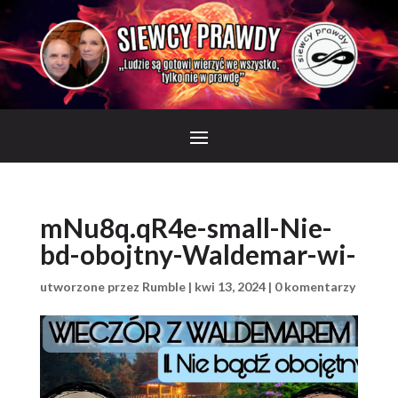
mNu8q.qR4e-small-Nie-
bd-obojtny-Waldemar-wi-
utworzone przez
Rumble
|
kwi 13, 2024
|
0 komentarzy