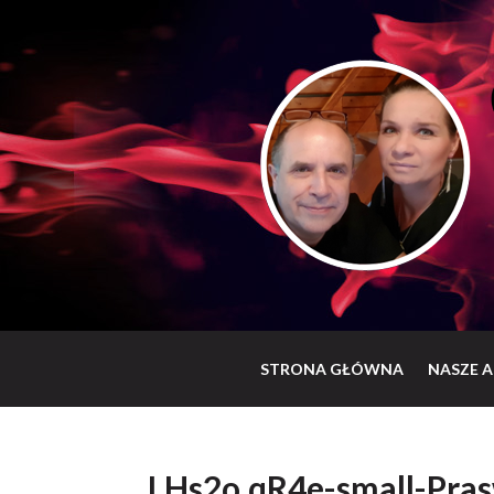
STRONA GŁÓWNA
NASZE A
LHs2o.qR4e-small-Pras