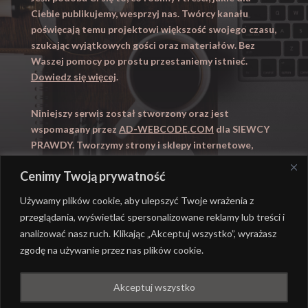
Ciebie publikujemy, wesprzyj nas. Twórcy kanału
poświęcają temu projektowi większość swojego czasu,
szukając wyjątkowych gości oraz materiałów. Bez
Waszej pomocy po prostu przestaniemy istnieć.
Dowiedz się więcej
.
Niniejszy serwis został stworzony oraz jest
wspomagany przez
AD-WEBCODE.COM
dla SIEWCY
PRAWDY. Tworzymy strony i sklepy internetowe,
obsługujemy marketing internetowy (SEO, Adwords).
Cenimy Twoją prywatność
Zapraszamy takze na
WYUCZENI.PL
– nauczanie
domowe.
Używamy plików cookie, aby ulepszyć Twoje wrażenia z
przeglądania, wyświetlać spersonalizowane reklamy lub treści i
analizować nasz ruch. Klikając „Akceptuj wszystko”, wyrażasz
zgodę na używanie przez nas plików cookie.
@ REALIZACJA
AD-WEBCODE.COM
DLA SIEWCY
Akceptuj wszystko