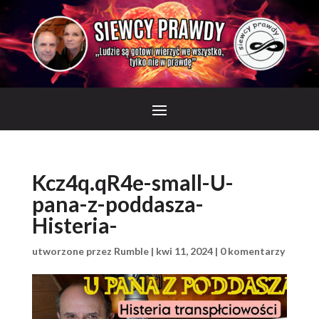
Kcz4q.qR4e-small-U-
pana-z-poddasza-
Histeria-
utworzone przez
Rumble
|
kwi 11, 2024
|
0 komentarzy