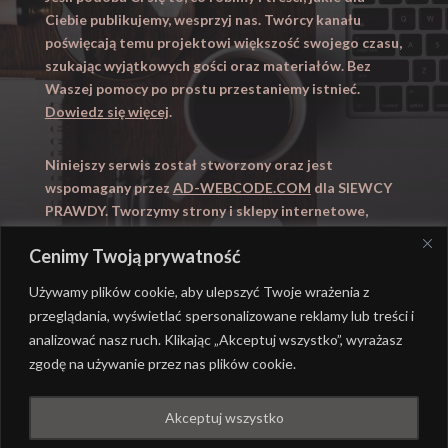
Ciebie publikujemy, wesprzyj nas. Twórcy kanału
poświęcają temu projektowi większość swojego czasu,
szukając wyjątkowych gości oraz materiałów. Bez
Waszej pomocy po prostu przestaniemy istnieć.
Dowiedz się więcej
.
Niniejszy serwis został stworzony oraz jest
wspomagany przez
AD-WEBCODE.COM
dla SIEWCY
PRAWDY. Tworzymy strony i sklepy internetowe,
obsługujemy marketing internetowy (SEO, Adwords).
Cenimy Twoją prywatność
Zapraszamy takze na
WYUCZENI.PL
– nauczanie
domowe.
Używamy plików cookie, aby ulepszyć Twoje wrażenia z
przeglądania, wyświetlać spersonalizowane reklamy lub treści i
analizować nasz ruch. Klikając „Akceptuj wszystko”, wyrażasz
zgodę na używanie przez nas plików cookie.
@ REALIZACJA
AD-WEBCODE.COM
DLA SIEWCY
Akceptuj wszystko