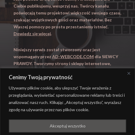
Ciebie publikujemy, wesprzyj nas. Twórcy kanału
poświęcają temu projektowi większość swojego czasu,
szukając wyjątkowych gości oraz materiałów. Bez
Waszej pomocy po prostu przestaniemy istnieć.
Dowiedz się więcej
.
Niniejszy serwis został stworzony oraz jest
wspomagany przez
AD-WEBCODE.COM
dla SIEWCY
PRAWDY. Tworzymy strony i sklepy internetowe,
obsługujemy marketing internetowy (SEO, Adwords).
Cenimy Twoją prywatność
Zapraszamy takze na
WYUCZENI.PL
– nauczanie
domowe.
Używamy plików cookie, aby ulepszyć Twoje wrażenia z
przeglądania, wyświetlać spersonalizowane reklamy lub treści i
analizować nasz ruch. Klikając „Akceptuj wszystko”, wyrażasz
zgodę na używanie przez nas plików cookie.
@ REALIZACJA
AD-WEBCODE.COM
DLA SIEWCY
Akceptuj wszystko