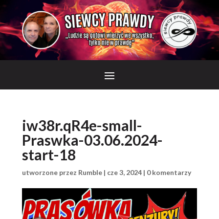
iw38r.qR4e-small-
Praswka-03.06.2024-
start-18
utworzone przez
Rumble
|
cze 3, 2024
|
0 komentarzy