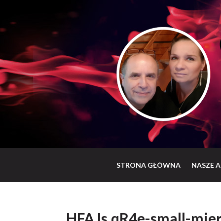
STRONA GŁÓWNA
NASZE A
HFAJs.qR4e-small-mier