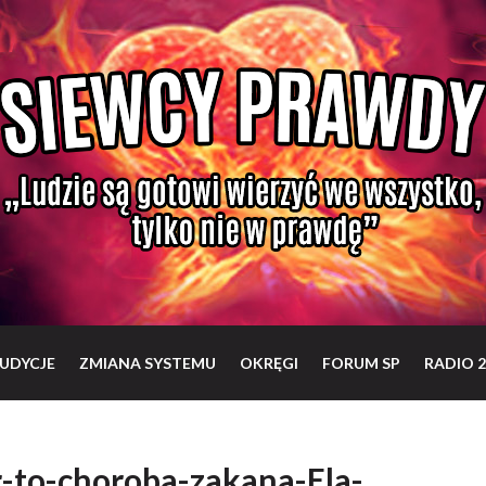
UDYCJE
ZMIANA SYSTEMU
OKRĘGI
FORUM SP
RADIO 2
-to-choroba-zakana-Ela-