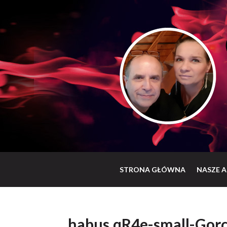
STRONA GŁÓWNA
NASZE A
habus.qR4e-small-Gorc