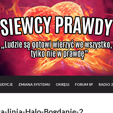
UDYCJE
ZMIANA SYSTEMU
OKRĘGI
FORUM SP
RADIO 2
a-linia-Halo-Bogdanie-2