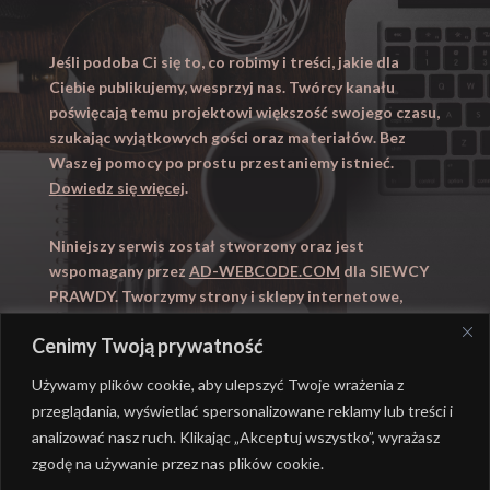
Jeśli podoba Ci się to, co robimy i treści, jakie dla
Ciebie publikujemy, wesprzyj nas. Twórcy kanału
poświęcają temu projektowi większość swojego czasu,
szukając wyjątkowych gości oraz materiałów. Bez
Waszej pomocy po prostu przestaniemy istnieć.
Dowiedz się więcej
.
Niniejszy serwis został stworzony oraz jest
wspomagany przez
AD-WEBCODE.COM
dla SIEWCY
PRAWDY. Tworzymy strony i sklepy internetowe,
obsługujemy marketing internetowy (SEO, Adwords).
Cenimy Twoją prywatność
Zapraszamy takze na
WYUCZENI.PL
– nauczanie
domowe.
Używamy plików cookie, aby ulepszyć Twoje wrażenia z
przeglądania, wyświetlać spersonalizowane reklamy lub treści i
analizować nasz ruch. Klikając „Akceptuj wszystko”, wyrażasz
zgodę na używanie przez nas plików cookie.