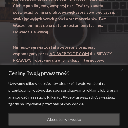
Ciebie publikujemy, wesprzyj nas. Twórcy kanału
poświęcają temu projektowi większość swojego czasu,
szukając wyjątkowych gości oraz materiałów. Bez
Waszej pomocy po prostu przestaniemy istnieć.
Dowiedz się więcej
.
Niniejszy serwis został stworzony oraz jest
wspomagany przez
AD-WEBCODE.COM
dla SIEWCY
PRAWDY. Tworzymy strony i sklepy internetowe,
obsługujemy marketing internetowy (SEO, Adwords).
Cenimy Twoją prywatność
Zapraszamy takze na
WYUCZENI.PL
– nauczanie
domowe.
Używamy plików cookie, aby ulepszyć Twoje wrażenia z
przeglądania, wyświetlać spersonalizowane reklamy lub treści i
analizować nasz ruch. Klikając „Akceptuj wszystko”, wyrażasz
zgodę na używanie przez nas plików cookie.
@ REALIZACJA
AD-WEBCODE.COM
DLA SIEWCY
Akceptuj wszystko