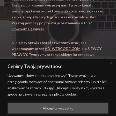
Ciebie publikujemy, wesprzyj nas. Twórcy kanału
poświęcają temu projektowi większość swojego czasu,
szukając wyjątkowych gości oraz materiałów. Bez
Waszej pomocy po prostu przestaniemy istnieć.
Dowiedz się więcej
.
Niniejszy serwis został stworzony oraz jest
wspomagany przez
AD-WEBCODE.COM
dla SIEWCY
PRAWDY. Tworzymy strony i sklepy internetowe,
obsługujemy marketing internetowy (SEO, Adwords).
Cenimy Twoją prywatność
Zapraszamy takze na
WYUCZENI.PL
– nauczanie
domowe.
Używamy plików cookie, aby ulepszyć Twoje wrażenia z
przeglądania, wyświetlać spersonalizowane reklamy lub treści i
analizować nasz ruch. Klikając „Akceptuj wszystko”, wyrażasz
zgodę na używanie przez nas plików cookie.
@ REALIZACJA
AD-WEBCODE.COM
DLA SIEWCY
Akceptuj wszystko