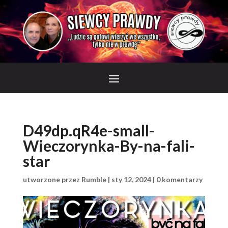
D49dp.qR4e-small-
Wieczorynka-By-na-fali-
star
utworzone przez
Rumble
|
sty 12, 2024
|
0 komentarzy