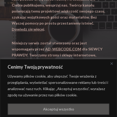
Ciebie publikujemy, wesprzyj nas. Twórcy kanału
poświęcają temu projektowi większość swojego czasu,
szukając wyjątkowych gości oraz materiałów. Bez
Waszej pomocy po prostu przestaniemy istnieć.
Dowiedz się więcej
.
Niniejszy serwis został stworzony oraz jest
wspomagany przez
AD-WEBCODE.COM
dla SIEWCY
PRAWDY. Tworzymy strony i sklepy internetowe,
obsługujemy marketing internetowy (SEO, Adwords).
Cenimy Twoją prywatność
Zapraszamy takze na
WYUCZENI.PL
– nauczanie
domowe.
Używamy plików cookie, aby ulepszyć Twoje wrażenia z
przeglądania, wyświetlać spersonalizowane reklamy lub treści i
analizować nasz ruch. Klikając „Akceptuj wszystko”, wyrażasz
zgodę na używanie przez nas plików cookie.
@ REALIZACJA
AD-WEBCODE.COM
DLA SIEWCY
Akceptuj wszystko