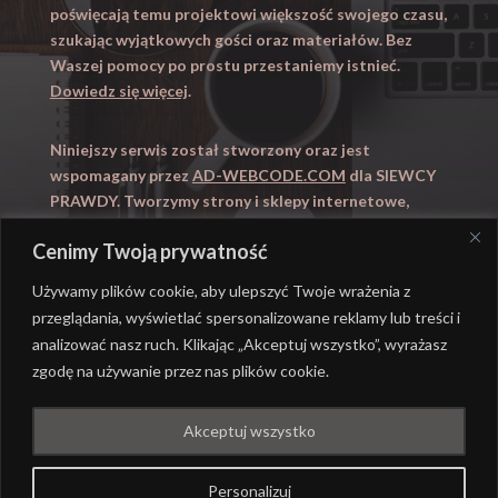
poświęcają temu projektowi większość swojego czasu,
szukając wyjątkowych gości oraz materiałów. Bez
Waszej pomocy po prostu przestaniemy istnieć.
Dowiedz się więcej
.
Niniejszy serwis został stworzony oraz jest
wspomagany przez
AD-WEBCODE.COM
dla SIEWCY
PRAWDY. Tworzymy strony i sklepy internetowe,
obsługujemy marketing internetowy (SEO, Adwords).
Cenimy Twoją prywatność
Zapraszamy takze na
WYUCZENI.PL
– nauczanie
domowe.
Używamy plików cookie, aby ulepszyć Twoje wrażenia z
przeglądania, wyświetlać spersonalizowane reklamy lub treści i
analizować nasz ruch. Klikając „Akceptuj wszystko”, wyrażasz
zgodę na używanie przez nas plików cookie.
@ REALIZACJA
AD-WEBCODE.COM
DLA SIEWCY
Akceptuj wszystko
PRAWDY |
POLITYKA PRYWATNOŚCI
Personalizuj