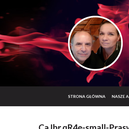
STRONA GŁÓWNA
NASZE A
CaJbr.qR4e-small-Pras