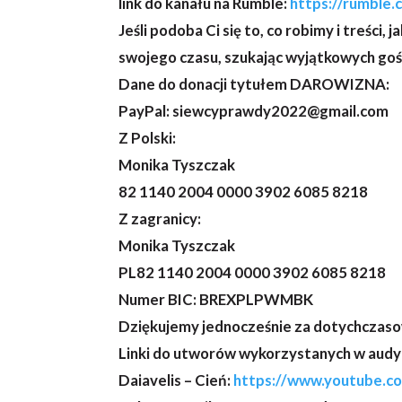
link do kanału na Rumble:
https://rumble
Jeśli podoba Ci się to, co robimy i treści
swojego czasu, szukając wyjątkowych goś
Dane do donacji tytułem DAROWIZNA:
PayPal: siewcyprawdy2022@gmail.com
Z Polski:
Monika Tyszczak
82 1140 2004 0000 3902 6085 8218
Z zagranicy:
Monika Tyszczak
PL82 1140 2004 0000 3902 6085 8218
Numer BIC: BREXPLPWMBK
Dziękujemy jednocześnie za dotychczas
Linki do utworów wykorzystanych w audyc
Daiavelis – Cień:
https://www.youtube.