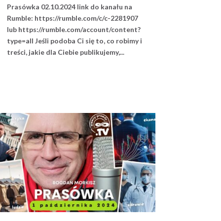
Prasówka 02.10.2024 link do kanału na
Rumble: https://rumble.com/c/c-2281907
lub https://rumble.com/account/content?
type=all Jeśli podoba Ci się to, co robimy i
treści, jakie dla Ciebie publikujemy,...