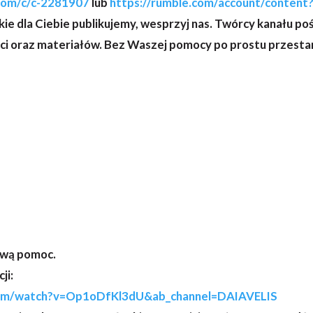
.com/c/c-2281907
lub
https://rumble.com/account/content?
, jakie dla Ciebie publikujemy, wesprzyj nas. Twórcy kanału 
ci oraz materiałów. Bez Waszej pomocy po prostu przestan
ową pomoc.
ji:
com/watch?v=Op1oDfKl3dU&ab_channel=DAIAVELIS