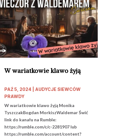
W wariatkowie klawo żyją
PAŹ 5, 2024
|
AUDYCJE SIEWCÓW
PRAWDY
W wariatkowie klawo żyją Monika
TyszczakBogdan MorkiszWaldemar Świć
link do kanału na Rumble:
https://rumble.com/c/c-2281907 lub
https://rumble.com/account/content?