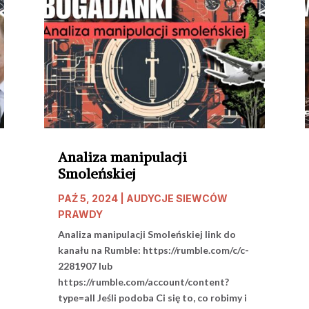
Analiza manipulacji
Smoleńskiej
PAŹ 5, 2024
|
AUDYCJE SIEWCÓW
PRAWDY
Analiza manipulacji Smoleńskiej link do
kanału na Rumble: https://rumble.com/c/c-
2281907 lub
https://rumble.com/account/content?
type=all Jeśli podoba Ci się to, co robimy i