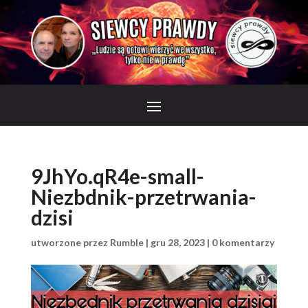
9JhYo.qR4e-small-
Niezbdnik-przetrwania-
dzisi
utworzone przez
Rumble
|
gru 28, 2023
|
0 komentarzy