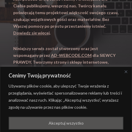
Ciebie publikujemy, wesprzyj nas. Twórcy kanału
poświęcają temu projektowi większość swojego czasu,
szukając wyjątkowych gości oraz materiałów. Bez
Waszej pomocy po prostu przestaniemy istnieć.
Dowiedz się więcej
.
Niniejszy serwis został stworzony oraz jest
wspomagany przez
AD-WEBCODE.COM
dla SIEWCY
PRAWDY. Tworzymy strony i sklepy internetowe,
obsługujemy marketing internetowy (SEO, Adwords).
Cenimy Twoją prywatność
Zapraszamy takze na
WYUCZENI.PL
– nauczanie
domowe.
Używamy plików cookie, aby ulepszyć Twoje wrażenia z
przeglądania, wyświetlać spersonalizowane reklamy lub treści i
analizować nasz ruch. Klikając „Akceptuj wszystko”, wyrażasz
zgodę na używanie przez nas plików cookie.
@ REALIZACJA
AD-WEBCODE.COM
DLA SIEWCY
Akceptuj wszystko