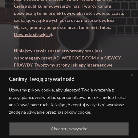
Ciebie publikujemy, wesprzyj nas. Twórcy kanału
poświęcają temu projektowi większość swojego czasu,
szukając wyjątkowych gości oraz materiałów. Bez
Waszej pomocy po prostu przestaniemy istnieć.
Dowiedz się więcej
.
Niniejszy serwis został stworzony oraz jest
wspomagany przez
AD-WEBCODE.COM
dla SIEWCY
PRAWDY. Tworzymy strony i sklepy internetowe,
obsługujemy marketing internetowy (SEO, Adwords).
Cenimy Twoją prywatność
Zapraszamy takze na
WYUCZENI.PL
– nauczanie
domowe.
Używamy plików cookie, aby ulepszyć Twoje wrażenia z
przeglądania, wyświetlać spersonalizowane reklamy lub treści i
analizować nasz ruch. Klikając „Akceptuj wszystko”, wyrażasz
zgodę na używanie przez nas plików cookie.
@ REALIZACJA
AD-WEBCODE.COM
DLA SIEWCY
Akceptuj wszystko