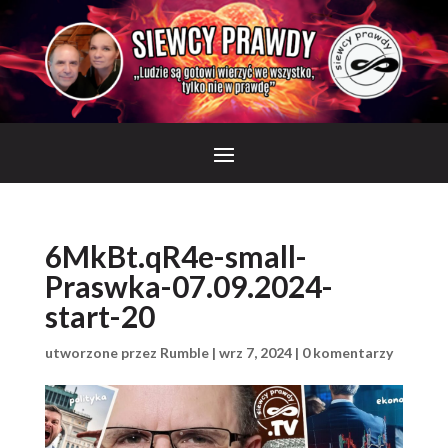
6MkBt.qR4e-small-
Praswka-07.09.2024-
start-20
utworzone przez
Rumble
|
wrz 7, 2024
|
0 komentarzy