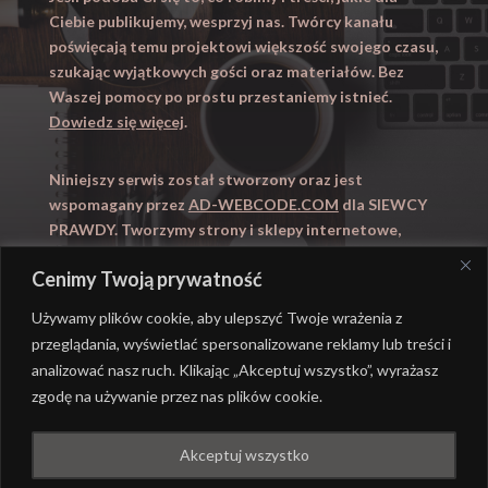
Ciebie publikujemy, wesprzyj nas. Twórcy kanału
poświęcają temu projektowi większość swojego czasu,
szukając wyjątkowych gości oraz materiałów. Bez
Waszej pomocy po prostu przestaniemy istnieć.
Dowiedz się więcej
.
Niniejszy serwis został stworzony oraz jest
wspomagany przez
AD-WEBCODE.COM
dla SIEWCY
PRAWDY. Tworzymy strony i sklepy internetowe,
obsługujemy marketing internetowy (SEO, Adwords).
Cenimy Twoją prywatność
Zapraszamy takze na
WYUCZENI.PL
– nauczanie
domowe.
Używamy plików cookie, aby ulepszyć Twoje wrażenia z
przeglądania, wyświetlać spersonalizowane reklamy lub treści i
analizować nasz ruch. Klikając „Akceptuj wszystko”, wyrażasz
zgodę na używanie przez nas plików cookie.
@ REALIZACJA
AD-WEBCODE.COM
DLA SIEWCY
Akceptuj wszystko