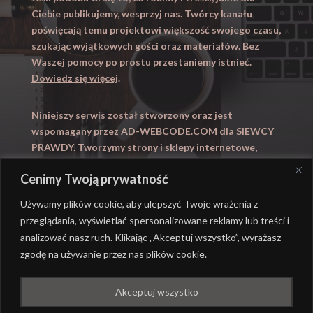
Ciebie publikujemy, wesprzyj nas. Twórcy kanału
poświęcają temu projektowi większość swojego czasu,
szukając wyjątkowych gości oraz materiałów. Bez
Waszej pomocy po prostu przestaniemy istnieć.
Dowiedz się więcej
.
Niniejszy serwis został stworzony oraz jest
wspomagany przez
AD-WEBCODE.COM
dla SIEWCY
PRAWDY. Tworzymy strony i sklepy internetowe,
obsługujemy marketing internetowy (SEO, Adwords).
Cenimy Twoją prywatność
Zapraszamy takze na
WYUCZENI.PL
– nauczanie
domowe.
Używamy plików cookie, aby ulepszyć Twoje wrażenia z
przeglądania, wyświetlać spersonalizowane reklamy lub treści i
analizować nasz ruch. Klikając „Akceptuj wszystko”, wyrażasz
zgodę na używanie przez nas plików cookie.
@ REALIZACJA
AD-WEBCODE.COM
DLA SIEWCY
Akceptuj wszystko