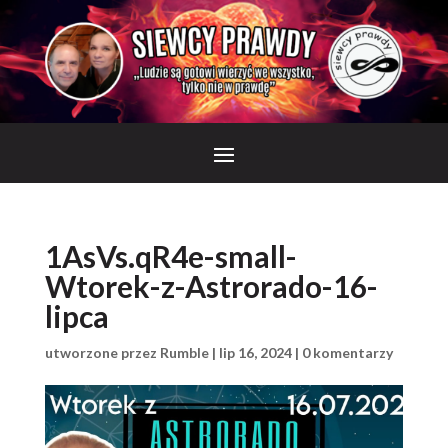
1AsVs.qR4e-small-
Wtorek-z-Astrorado-16-
lipca
utworzone przez
Rumble
|
lip 16, 2024
|
0 komentarzy