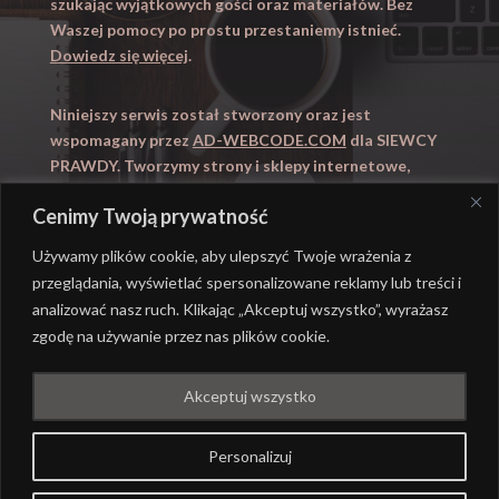
szukając wyjątkowych gości oraz materiałów. Bez
Waszej pomocy po prostu przestaniemy istnieć.
Dowiedz się więcej
.
Niniejszy serwis został stworzony oraz jest
wspomagany przez
AD-WEBCODE.COM
dla SIEWCY
PRAWDY. Tworzymy strony i sklepy internetowe,
obsługujemy marketing internetowy (SEO, Adwords).
Cenimy Twoją prywatność
Zapraszamy takze na
WYUCZENI.PL
– nauczanie
domowe.
Używamy plików cookie, aby ulepszyć Twoje wrażenia z
przeglądania, wyświetlać spersonalizowane reklamy lub treści i
analizować nasz ruch. Klikając „Akceptuj wszystko”, wyrażasz
zgodę na używanie przez nas plików cookie.
@ REALIZACJA
AD-WEBCODE.COM
DLA SIEWCY
Akceptuj wszystko
PRAWDY |
POLITYKA PRYWATNOŚCI
Personalizuj