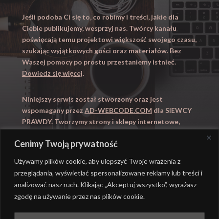
Jeśli podoba Ci się to, co robimy i treści, jakie dla
Ciebie publikujemy, wesprzyj nas. Twórcy kanału
poświęcają temu projektowi większość swojego czasu,
szukając wyjątkowych gości oraz materiałów. Bez
Waszej pomocy po prostu przestaniemy istnieć.
Dowiedz się więcej
.
Niniejszy serwis został stworzony oraz jest
wspomagany przez
AD-WEBCODE.COM
dla SIEWCY
PRAWDY. Tworzymy strony i sklepy internetowe,
obsługujemy marketing internetowy (SEO, Adwords).
Cenimy Twoją prywatność
Zapraszamy takze na
WYUCZENI.PL
– nauczanie
domowe.
Używamy plików cookie, aby ulepszyć Twoje wrażenia z
przeglądania, wyświetlać spersonalizowane reklamy lub treści i
analizować nasz ruch. Klikając „Akceptuj wszystko”, wyrażasz
zgodę na używanie przez nas plików cookie.