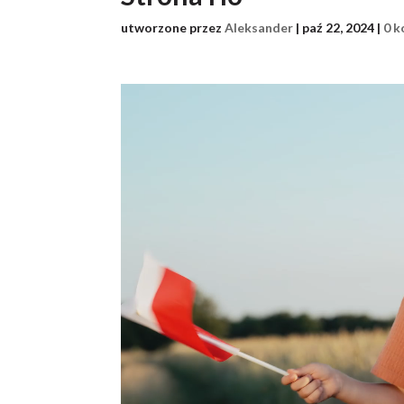
utworzone przez
Aleksander
|
paź 22, 2024
|
0 
Odtwarzacz
video