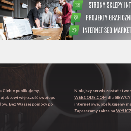
dla Ciebie publikujemy,
Niniejszy serwis został stw
projektowi większość swojego
WEBCODE.COM
dla SIEWCY 
iałów. Bez Waszej pomocy po
internetowe, obsługujemy ma
j
.
Zapraszamy takze na
WYUCZ