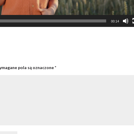
00:14
magane pola są oznaczone
*