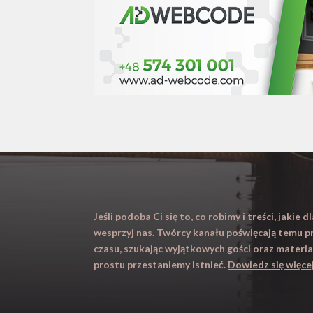
Jeśli podoba Ci się to, co robimy i treści, jakie 
wesprzyj nas. Twórcy kanału poświęcają temu 
czasu, szukając wyjątkowych gości oraz mater
prostu przestaniemy istnieć.
Dowiedz się więce