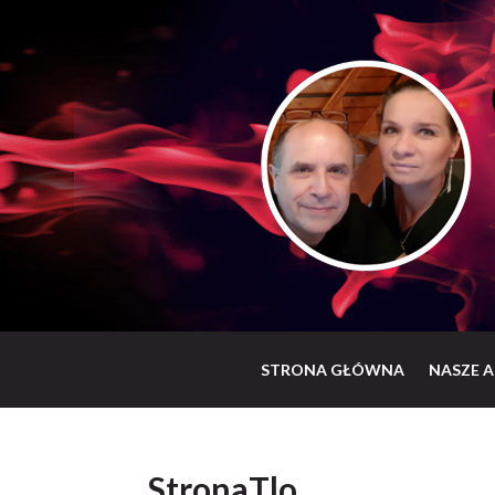
STRONA GŁÓWNA
NASZE A
StronaTlo