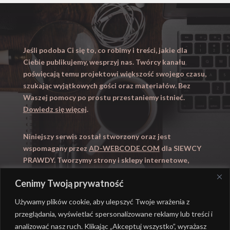
Jeśli podoba Ci się to, co robimy i treści, jakie dla
Ciebie publikujemy, wesprzyj nas. Twórcy kanału
poświęcają temu projektowi większość swojego czasu,
szukając wyjątkowych gości oraz materiałów. Bez
Waszej pomocy po prostu przestaniemy istnieć.
Dowiedz się więcej
.
Niniejszy serwis został stworzony oraz jest
wspomagany przez
AD-WEBCODE.COM
dla SIEWCY
PRAWDY. Tworzymy strony i sklepy internetowe,
obsługujemy marketing internetowy (SEO, Adwords).
Cenimy Twoją prywatność
Zapraszamy takze na
WYUCZENI.PL
– nauczanie
domowe.
Używamy plików cookie, aby ulepszyć Twoje wrażenia z
przeglądania, wyświetlać spersonalizowane reklamy lub treści i
analizować nasz ruch. Klikając „Akceptuj wszystko”, wyrażasz