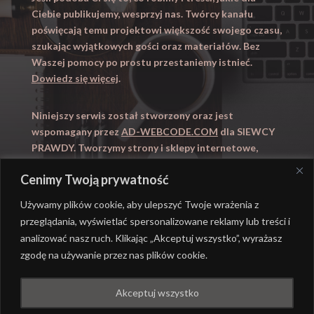
Ciebie publikujemy, wesprzyj nas. Twórcy kanału
poświęcają temu projektowi większość swojego czasu,
szukając wyjątkowych gości oraz materiałów. Bez
Waszej pomocy po prostu przestaniemy istnieć.
Dowiedz się więcej
.
Niniejszy serwis został stworzony oraz jest
wspomagany przez
AD-WEBCODE.COM
dla SIEWCY
PRAWDY. Tworzymy strony i sklepy internetowe,
obsługujemy marketing internetowy (SEO, Adwords).
Cenimy Twoją prywatność
Zapraszamy takze na
WYUCZENI.PL
– nauczanie
domowe.
Używamy plików cookie, aby ulepszyć Twoje wrażenia z
przeglądania, wyświetlać spersonalizowane reklamy lub treści i
analizować nasz ruch. Klikając „Akceptuj wszystko”, wyrażasz
zgodę na używanie przez nas plików cookie.
@ REALIZACJA
AD-WEBCODE.COM
DLA SIEWCY
Akceptuj wszystko