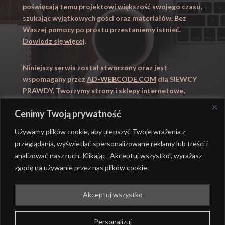
poświęcają temu projektowi większość swojego czasu,
szukając wyjątkowych gości oraz materiałów. Bez
Waszej pomocy po prostu przestaniemy istnieć.
Dowiedz się więcej
.
Niniejszy serwis został stworzony oraz jest
wspomagany przez
AD-WEBCODE.COM
dla SIEWCY
PRAWDY. Tworzymy strony i sklepy internetowe,
obsługujemy marketing internetowy (SEO, Adwords).
Cenimy Twoją prywatność
Zapraszamy takze na
WYUCZENI.PL
– nauczanie
domowe.
Używamy plików cookie, aby ulepszyć Twoje wrażenia z
przeglądania, wyświetlać spersonalizowane reklamy lub treści i
analizować nasz ruch. Klikając „Akceptuj wszystko”, wyrażasz
zgodę na używanie przez nas plików cookie.
@ REALIZACJA
AD-WEBCODE.COM
DLA SIEWCY
Akceptuj wszystko
PRAWDY |
POLITYKA PRYWATNOŚCI
Personalizuj