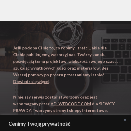
Jeśli podoba Ci się to, co robimy i treści, jakie dla
Ciebie publikujemy, wesprzyj nas. Twórcy kanału
poświęcają temu projektowi większość swojego czasu,
szukając wyjątkowych gości oraz materiałów. Bez
Waszej pomocy po prostu przestaniemy istnieć.
Dowiedz się więcej
.
Niniejszy serwis został stworzony oraz jest
wspomagany przez
AD-WEBCODE.COM
dla SIEWCY
PRAWDY. Tworzymy strony i sklepy internetowe,
obsługujemy marketing internetowy (SEO, Adwords).
Cenimy Twoją prywatność
Zapraszamy takze na
WYUCZENI.PL
– nauczanie
domowe.