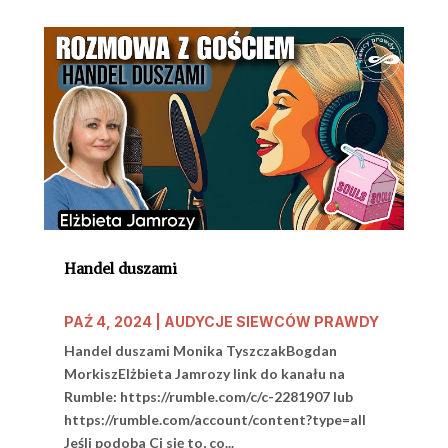
Handel duszami
PAŹ 4, 2024
|
AUDYCJE SIEWCÓW PRAWDY
Handel duszami Monika TyszczakBogdan
MorkiszElżbieta Jamrozy link do kanału na
Rumble: https://rumble.com/c/c-2281907 lub
https://rumble.com/account/content?type=all
Jeśli podoba Ci się to, co...