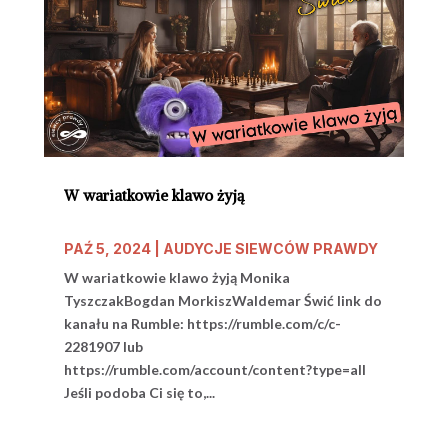
W wariatkowie klawo żyją
PAŹ 5, 2024
|
AUDYCJE SIEWCÓW PRAWDY
W wariatkowie klawo żyją Monika
TyszczakBogdan MorkiszWaldemar Świć link do
kanału na Rumble: https://rumble.com/c/c-
2281907 lub
https://rumble.com/account/content?type=all
Jeśli podoba Ci się to,...