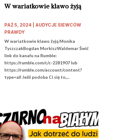
W wariatkowie klawo żyją
PAŹ 5, 2024
|
AUDYCJE SIEWCÓW
PRAWDY
W wariatkowie klawo żyją Monika
TyszczakBogdan MorkiszWaldemar Świć
link do kanału na Rumble:
https://rumble.com/c/c-2281907 lub
https://rumble.com/account/content?
type=all Jeśli podoba Ci się to,...