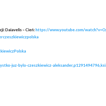
i: Daiavelis – Cień:
https://www.youtube.com/watch?v=
erczeszkiewiczpolska
kiewiczPolska
ystko-juz-bylo-czeszkiewicz-aleksander,p1291494796,ksi