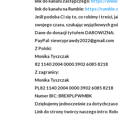
link do kanału zastępczego:
https://www
link do kanału na Rumble:
https://rumble
Jeśli podoba Ci się to, co robimy i treści
swojego czasu, szukając wyjątkowych goś
Dane do donacji tytułem DAROWIZNA:
PayPal: siewcyprawdy2022@gmail.com
Z Polski:
Monika Tyszczak
82 1140 2004 0000 3902 6085 8218
Z zagranicy:
Monika Tyszczak
PL82 1140 2004 0000 3902 6085 8218
Numer BIC: BREXPLPWMBK
Dziękujemy jednocześnie za dotychczas
Link do strony twórcy naszego intro: Ro