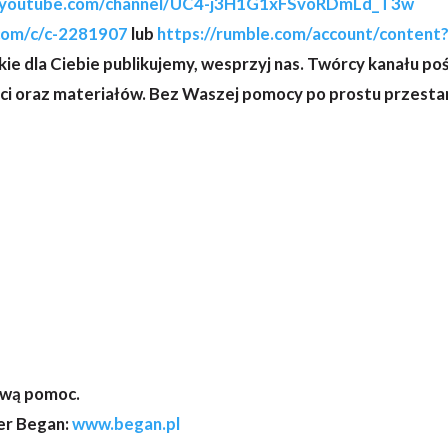
.youtube.com/channel/UC4-j3H1G1xFSvoRDmLd_T3w
.com/c/c-2281907
lub
https://rumble.com/account/content?
, jakie dla Ciebie publikujemy, wesprzyj nas. Twórcy kanału 
ci oraz materiałów. Bez Waszej pomocy po prostu przestan
ową pomoc.
ber Began:
www.began.pl