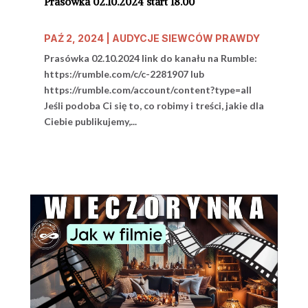
Prasówka 02.10.2024 start 18.00
PAŹ 2, 2024
|
AUDYCJE SIEWCÓW PRAWDY
Prasówka 02.10.2024 link do kanału na Rumble:
https://rumble.com/c/c-2281907 lub
https://rumble.com/account/content?type=all
Jeśli podoba Ci się to, co robimy i treści, jakie dla
Ciebie publikujemy,...