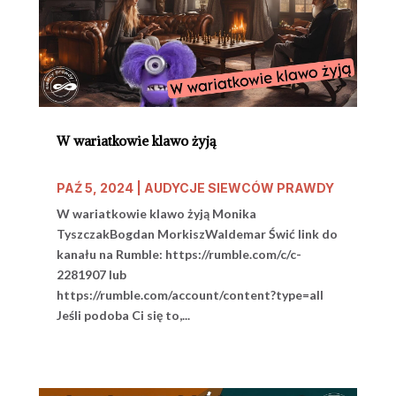
W wariatkowie klawo żyją
PAŹ 5, 2024
|
AUDYCJE SIEWCÓW PRAWDY
W wariatkowie klawo żyją Monika
TyszczakBogdan MorkiszWaldemar Świć link do
kanału na Rumble: https://rumble.com/c/c-
2281907 lub
https://rumble.com/account/content?type=all
Jeśli podoba Ci się to,...