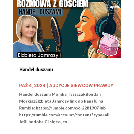
Handel duszami
PAŹ 4, 2024
|
AUDYCJE SIEWCÓW PRAWDY
Handel duszami Monika TyszczakBogdan
MorkiszElżbieta Jamrozy link do kanału na
Rumble: https://rumble.com/c/c-2281907 lub
https://rumble.com/account/content?type=all
Jeśli podoba Ci się to, co...