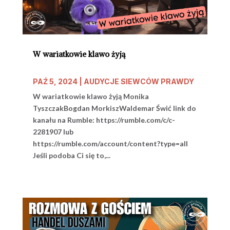
W wariatkowie klawo żyją
PAŹ 5, 2024
|
AUDYCJE SIEWCÓW PRAWDY
W wariatkowie klawo żyją Monika
TyszczakBogdan MorkiszWaldemar Świć link do
kanału na Rumble: https://rumble.com/c/c-
2281907 lub
https://rumble.com/account/content?type=all
Jeśli podoba Ci się to,...