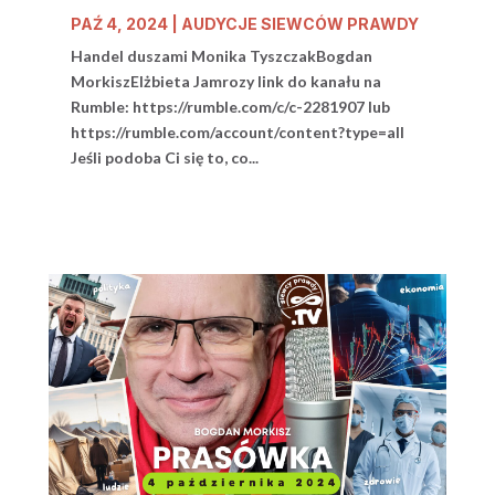
PAŹ 4, 2024
|
AUDYCJE SIEWCÓW PRAWDY
Handel duszami Monika TyszczakBogdan
MorkiszElżbieta Jamrozy link do kanału na
Rumble: https://rumble.com/c/c-2281907 lub
https://rumble.com/account/content?type=all
Jeśli podoba Ci się to, co...