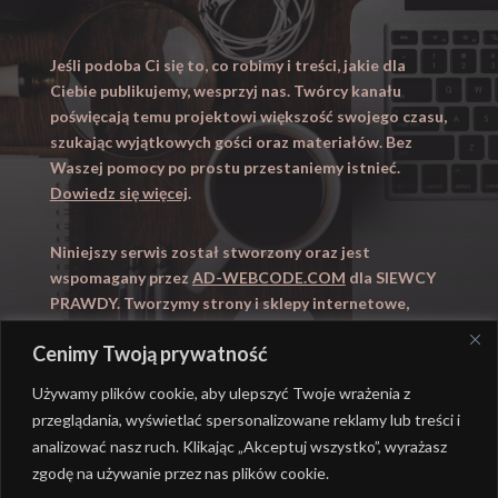
Jeśli podoba Ci się to, co robimy i treści, jakie dla
Ciebie publikujemy, wesprzyj nas. Twórcy kanału
poświęcają temu projektowi większość swojego czasu,
szukając wyjątkowych gości oraz materiałów. Bez
Waszej pomocy po prostu przestaniemy istnieć.
Dowiedz się więcej
.
Niniejszy serwis został stworzony oraz jest
wspomagany przez
AD-WEBCODE.COM
dla SIEWCY
PRAWDY. Tworzymy strony i sklepy internetowe,
obsługujemy marketing internetowy (SEO, Adwords).
Cenimy Twoją prywatność
Zapraszamy takze na
WYUCZENI.PL
– nauczanie
domowe.
Używamy plików cookie, aby ulepszyć Twoje wrażenia z
przeglądania, wyświetlać spersonalizowane reklamy lub treści i
analizować nasz ruch. Klikając „Akceptuj wszystko”, wyrażasz
zgodę na używanie przez nas plików cookie.