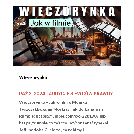
Wieczorynka
PAŹ 2, 2024
|
AUDYCJE SIEWCÓW PRAWDY
Wieczorynka - Jak w filmie Monika
TyszczakBogdan Morkisz link do kanału na
Rumble: https://rumble.com/c/c-2281907 lub
https://rumble.com/account/content?type=all
Jeśli podoba Ci się to, co robimy i...