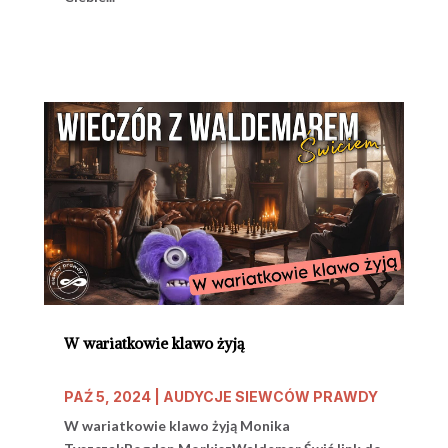
W wariatkowie klawo żyją
PAŹ 5, 2024
|
AUDYCJE SIEWCÓW PRAWDY
W wariatkowie klawo żyją Monika