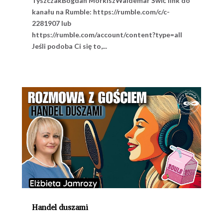
TyszczakBogdan MorkiszWaldemar Świć link do
kanału na Rumble: https://rumble.com/c/c-
2281907 lub
https://rumble.com/account/content?type=all
Jeśli podoba Ci się to,...
Handel duszami