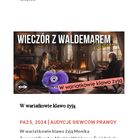
W wariatkowie klawo żyją
PAŹ 5, 2024
|
AUDYCJE SIEWCÓW PRAWDY
W wariatkowie klawo żyją Monika