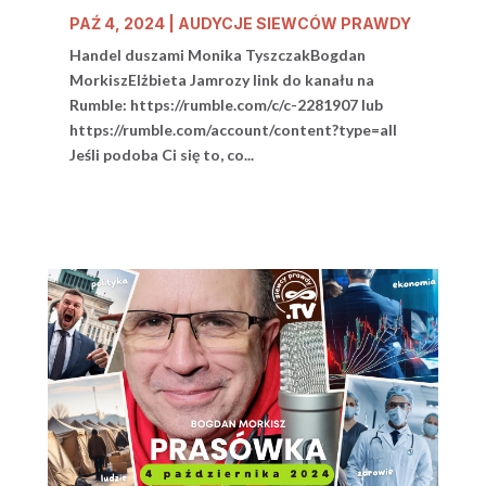
PAŹ 4, 2024
|
AUDYCJE SIEWCÓW PRAWDY
Handel duszami Monika TyszczakBogdan
MorkiszElżbieta Jamrozy link do kanału na
Rumble: https://rumble.com/c/c-2281907 lub
https://rumble.com/account/content?type=all
Jeśli podoba Ci się to, co...