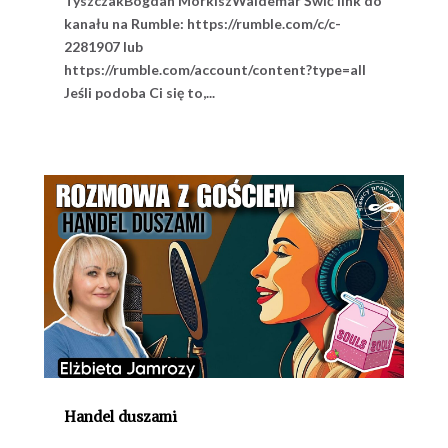
TyszczakBogdan MorkiszWaldemar Świć link do
kanału na Rumble: https://rumble.com/c/c-
2281907 lub
https://rumble.com/account/content?type=all
Jeśli podoba Ci się to,...
Handel duszami