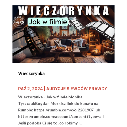
Wieczorynka
PAŹ 2, 2024
|
AUDYCJE SIEWCÓW PRAWDY
Wieczorynka - Jak w filmie Monika
TyszczakBogdan Morkisz link do kanału na
Rumble: https://rumble.com/c/c-2281907 lub
https://rumble.com/account/content?type=all
Jeśli podoba Ci się to, co robimy i...