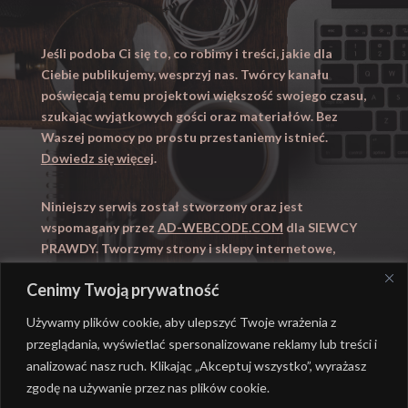
Jeśli podoba Ci się to, co robimy i treści, jakie dla
Ciebie publikujemy, wesprzyj nas. Twórcy kanału
poświęcają temu projektowi większość swojego czasu,
szukając wyjątkowych gości oraz materiałów. Bez
Waszej pomocy po prostu przestaniemy istnieć.
Dowiedz się więcej
.
Niniejszy serwis został stworzony oraz jest
wspomagany przez
AD-WEBCODE.COM
dla SIEWCY
PRAWDY. Tworzymy strony i sklepy internetowe,
obsługujemy marketing internetowy (SEO, Adwords).
Cenimy Twoją prywatność
Zapraszamy takze na
WYUCZENI.PL
– nauczanie
domowe.
Używamy plików cookie, aby ulepszyć Twoje wrażenia z
przeglądania, wyświetlać spersonalizowane reklamy lub treści i
analizować nasz ruch. Klikając „Akceptuj wszystko”, wyrażasz
zgodę na używanie przez nas plików cookie.